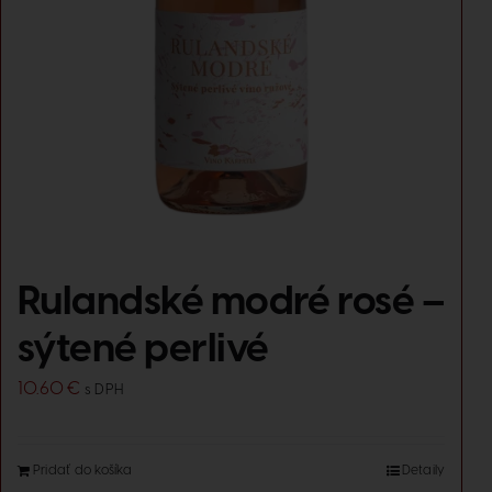
Rulandské modré rosé –
sýtené perlivé
10.60
€
s DPH
Pridať do košíka
Detaily