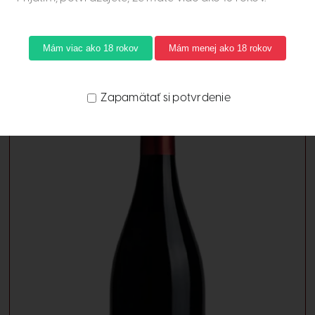
Mám viac ako 18 rokov
Mám menej ako 18 rokov
Zapamätať si potvrdenie