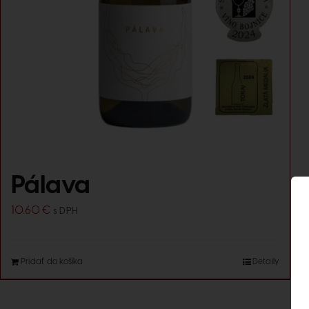
Pálava
10.60
€
s DPH
Pridať do košíka
Detaily