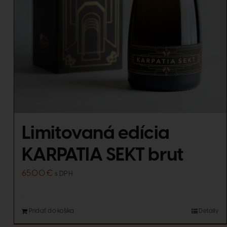
Limitovaná edícia
KARPATIA SEKT brut
65.00
€
s DPH
Pridať do košíka
Detaily