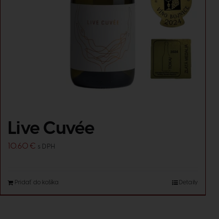
Live Cuvée
10.60
€
s DPH
Pridať do košíka
Detaily