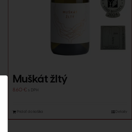
Muškát žltý
8.60
€
s DPH
Pridať do košíka
Detaily