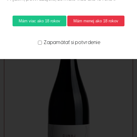
Mám viac ako 18 rokov
Mám menej ako 18 rokov
Zapamätať si potvrdenie