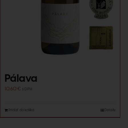
Pálava
10.60
€
s DPH
Pridať do košíka
Detaily