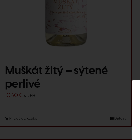
Muškát žltý – sýtené
perlivé
10.60
€
s DPH
Pridať do košíka
Detaily