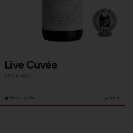
Live Cuvée
9.90
€
s DPH
Pridať do košíka
Detaily