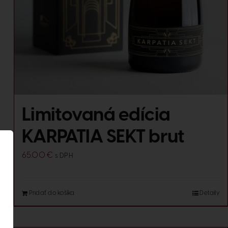
Limitovaná edícia
KARPATIA SEKT brut
65.00
€
s DPH
Pridať do košíka
Detaily