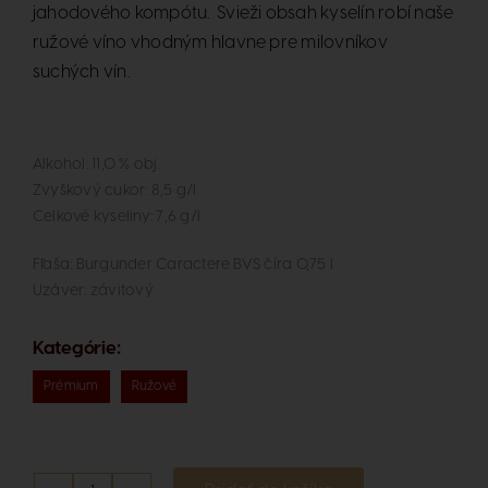
jahodového kompótu. Svieži obsah kyselín robí naše
ružové víno vhodným hlavne pre milovníkov
suchých vín.
Alkohol: 11,0 % obj.
Zvyškový cukor: 8,5 g/l
Celkové kyseliny: 7,6 g/l
Fľaša: Burgunder Caractere BVS číra 0,75 l
Uzáver: závitový
Kategórie:
Prémium
Ružové