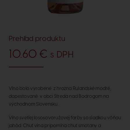
Prehľad produktu
10.60
€
s DPH
Víno bolo vyrobené z hrozna Rulandské modré,
dopestované v obci Streda nad Bodrogom na
východnom Slovensku.
Víno svetlej lososovoružovej farby so sladkou vôňou
jahôd. Chuť vína pripomína chuť smotany a