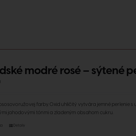
dské modré rosé – sýtené pe
H
 lososovoružovej farby. Oxid uhličitý vytvára jemné perlenie
ými jahodovými tónmi a zladeným obsahom cukru.
ka
Detaily