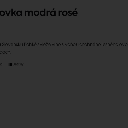
ovka modrá rosé
Slovensku Ľahké svieže víno s vôňou drobného lesného ovoci
dách.
ka
Detaily