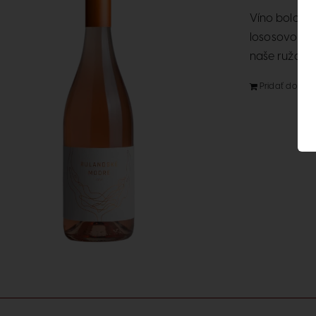
Víno bolo v
lososovoružo
naše ružové 
Pridať do koší