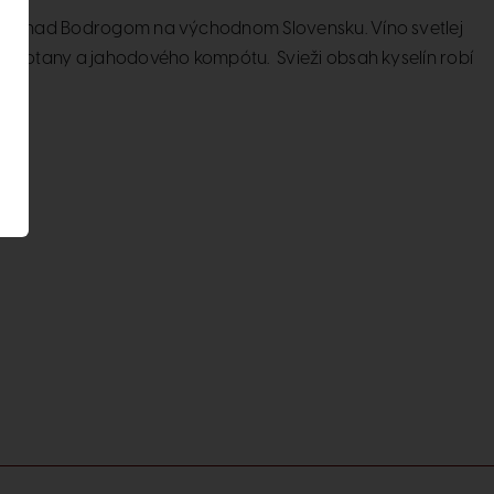
eda nad Bodrogom na východnom Slovensku. Víno svetlej
 smotany a jahodového kompótu. Svieži obsah kyselín robí