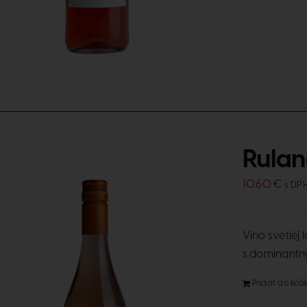
Rulan
10.60
€
s DP
Víno svetlej
s dominantn
Pridať do koší