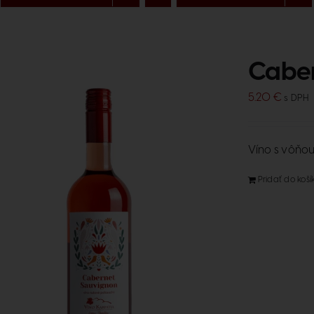
Caber
5.20
€
s DPH
Víno s vôňou
Pridať do koší