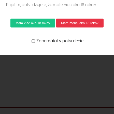
Prijatím, potvrdzujete, že máte viac ako 18 rokov.
yrobené z hrozna Rulandské modré, dopestované v obci Str
vej farby so sladkou vôňou jahôd. Chuť vína pripomína chuť
víno vhodným hlavne pre milovníkov suchých vín.
Mám viac ako 18 rokov
Mám menej ako 18 rokov
ka
Detaily
Zapamätať si potvrdenie