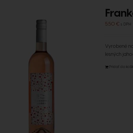
Frank
5.50
€
s DPH
Vyrobené na 
lesných jaho
Pridať do koší