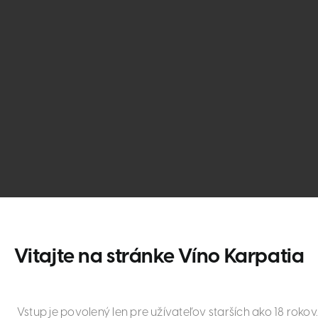
dské modré rosé
Vitajte na stránke Víno Karpatia
H
Vstup je povolený len pre užívateľov starších ako 18 rokov.