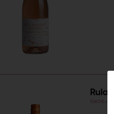
Rulan
10.60
€
s DP