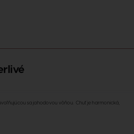
rlivé
 s uvoľňujúcou sa jahodovou vôňou. Chuť je harmonická,