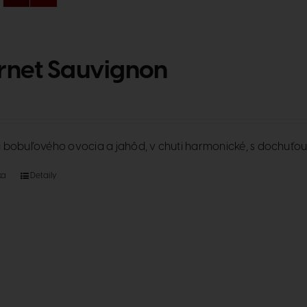
net Sauvignon
 bobuľového ovocia a jahôd, v chuti harmonické, s dochuťo
ka
Detaily