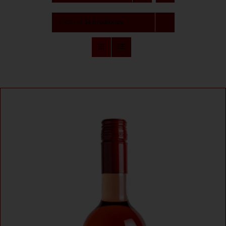
Degustácia
Zobraziť
36 produktov
Naše značky
O nás
Kontakt