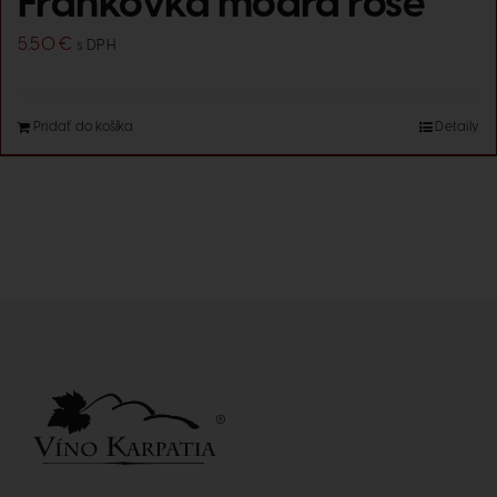
Frankovka modrá rosé
5.50
€
s DPH
Pridať do košíka
Detaily