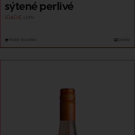
sýtené perlivé
10.60
€
s DPH
Pridať do košíka
Detaily