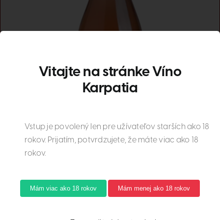
Vitajte na stránke Víno
Karpatia
Vstup je povolený len pre užívateľov starších ako 18
rokov. Prijatím, potvrdzujete, že máte viac ako 18
rokov.
Mám viac ako 18 rokov
Mám menej ako 18 rokov
Rulandské modré rosé