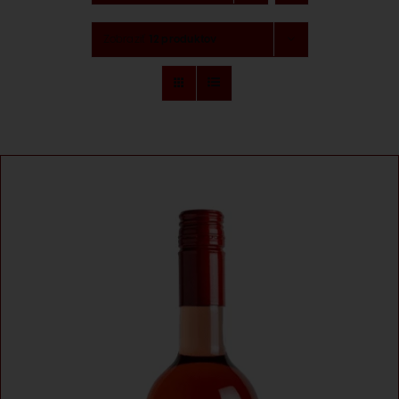
Degustácia
Zobraziť
12 produktov
Naše značky
O nás
Kontakt