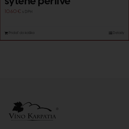
sýtené perlivé
10.60
€
s DPH
Pridať do košíka
Detaily