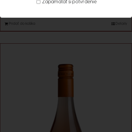
Zapamätať si potvrdenie
10.60
€
s DPH
Pridať do košíka
Detaily