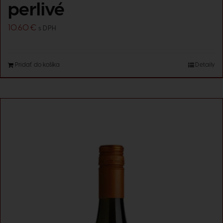
perlivé
10.60
€
s DPH
Pridať do košíka
Detaily