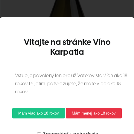
Vitajte na stránke Víno
Karpatia
Vstup je povolený len pre užívateľov starších ako 18
rokov. Prijatím, potvrdzujete, že máte viac ako 18
rokov.
Mám viac ako 18 rokov
Mám menej ako 18 rokov
Muškát žltý