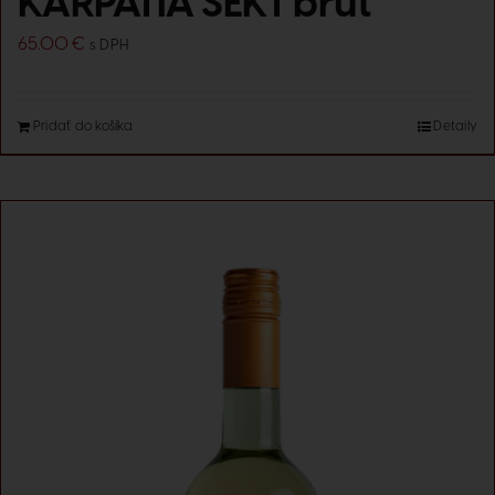
KARPATIA SEKT brut
65.00
€
s DPH
Pridať do košíka
Detaily