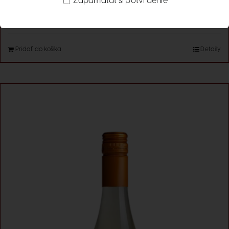
Zapamätať si potvrdenie
8.60
€
s DPH
Pridať do košíka
Detaily