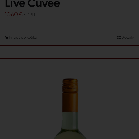
Live Cuvée
10.60
€
s DPH
Pridať do košíka
Detaily