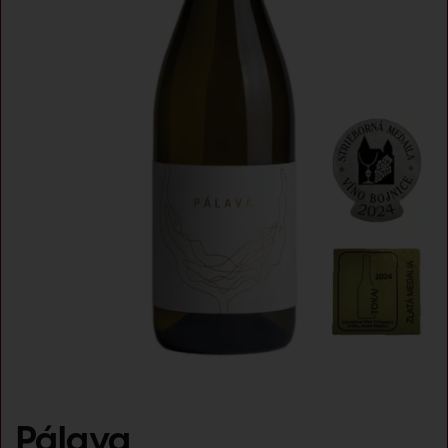
Pálava