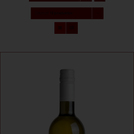
Degustácia
Zobraziť
12 produktov
Naše značky
O nás
Kontakt