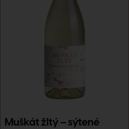
Muškát žltý – sýtené