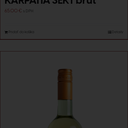
KARPATIA SEKT brut
65.00
€
s DPH
Pridať do košíka
Detaily