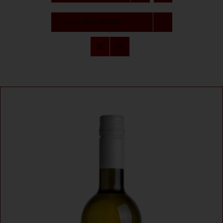
Degustácia
Zobraziť
12 produktov
Naše značky
O nás
Kontakt