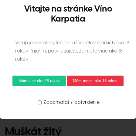
Vitajte na stránke Víno
Karpatia
Vstup je povolený len pre užívateľov starších ako 18
rokov. Prijatím, potvrdzujete, že máte viac ako 18
rokov.
Mám viac ako 18 rokov
Mám menej ako 18 rokov
Zapamätať si potvrdenie
Muškát žltý