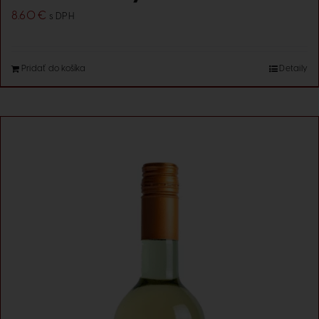
8.60
€
s DPH
Pridať do košíka
Detaily