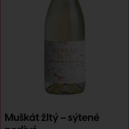
Muškát žltý – sýtené