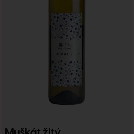
Muškát žltý