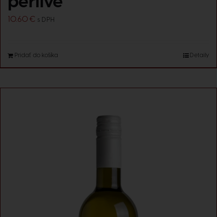
perlivé
10.60
€
s DPH
Pridať do košíka
Detaily