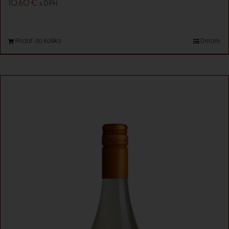
10.60
€
s DPH
Pridať do košíka
Detaily