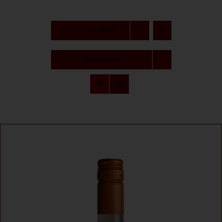
Degustácia
Zoradiť podľa
Name
Naše značky
Zobraziť
12 produktov
O nás
Kontakt