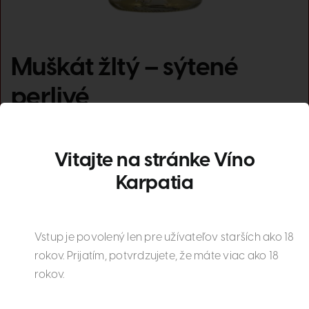
Muškát žltý – sýtené
perlivé
10.60
€
s DPH
Vitajte na stránke Víno
Pridať do košíka
Detaily
Karpatia
Vstup je povolený len pre užívateľov starších ako 18
rokov. Prijatím, potvrdzujete, že máte viac ako 18
rokov.