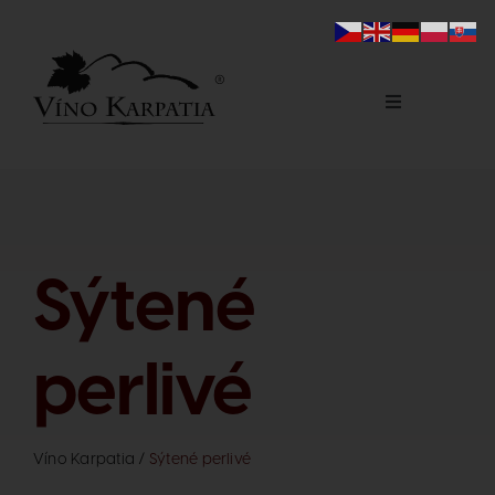
Skip
to
content
Toggle
Navigation
Domov
Naše produkty
Sýtené
E-shop
perlivé
Laboratórium
Víno Karpatia
/
Sýtené perlivé