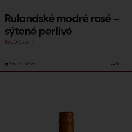
Rulandské modré rosé –
sýtené perlivé
10.60
€
s DPH
Pridať do košíka
Detaily